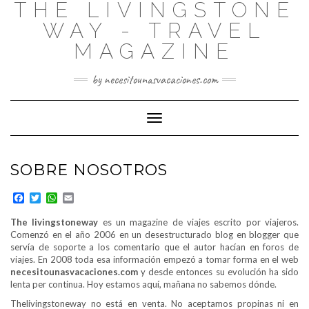
THE LIVINGSTONE
WAY - TRAVEL
MAGAZINE
by necesitounasvacaciones.com
Cambiar
modo
de
navegación
SOBRE NOSOTROS
Facebook
Twitter
WhatsApp
Email
The livingstoneway
es un magazine de viajes escrito por viajeros.
Comenzó en el año 2006 en un desestructurado blog en blogger que
servía de soporte a los comentario que el autor hacían en foros de
viajes. En 2008 toda esa información empezó a tomar forma en el web
necesitounasvacaciones.com
y desde entonces su evolución ha sido
lenta per continua. Hoy estamos aquí, mañana no sabemos dónde.
Thelivingstoneway no está en venta. No aceptamos propinas ni en