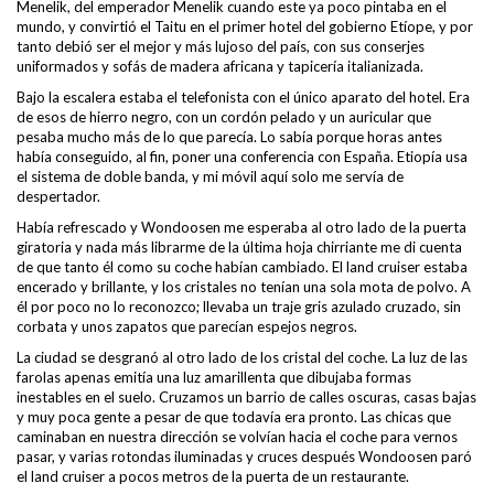
Menelik, del emperador Menelik cuando este ya poco pintaba en el
mundo, y convirtió el Taitu en el primer hotel del gobierno Etíope, y por
tanto debió ser el mejor y más lujoso del país, con sus conserjes
uniformados y sofás de madera africana y tapicería italianizada.
Bajo la escalera estaba el telefonista con el único aparato del hotel. Era
de esos de hierro negro, con un cordón pelado y un auricular que
pesaba mucho más de lo que parecía. Lo sabía porque horas antes
había conseguido, al fin, poner una conferencia con España. Etiopía usa
el sistema de doble banda, y mi móvil aquí solo me servía de
despertador.
Había refrescado y Wondoosen me esperaba al otro lado de la puerta
giratoria y nada más librarme de la última hoja chirriante me di cuenta
de que tanto él como su coche habían cambiado. El land cruiser estaba
encerado y brillante, y los cristales no tenían una sola mota de polvo. A
él por poco no lo reconozco; llevaba un traje gris azulado cruzado, sin
corbata y unos zapatos que parecían espejos negros.
La ciudad se desgranó al otro lado de los cristal del coche. La luz de las
farolas apenas emitía una luz amarillenta que dibujaba formas
inestables en el suelo. Cruzamos un barrio de calles oscuras, casas bajas
y muy poca gente a pesar de que todavía era pronto. Las chicas que
caminaban en nuestra dirección se volvían hacia el coche para vernos
pasar, y varias rotondas iluminadas y cruces después Wondoosen paró
el land cruiser a pocos metros de la puerta de un restaurante.