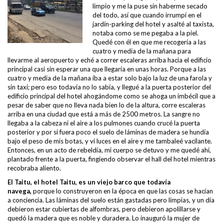
limpio y me la puse sin haberme secado
del todo, así que cuando irrumpí en el
jardín-parking del hotel y asalté al taxista,
notaba como se me pegaba a la piel.
Quedé con él en que me recogería a las
cuatro y media de la mañana para
llevarme al aeropuerto y eché a correr escaleras arriba hacia el edificio
principal casi sin esperar una que llegaría en unas horas. Porque a las
cuatro y media de la mañana iba a estar solo bajo la luz de una farola y
sin taxi; pero eso todavía no lo sabía, y llegué a la puerta posterior del
edificio principal del hotel ahogándome como se ahoga un imbécil que a
pesar de saber que no lleva nada bien lo de la altura, corre escaleras
arriba en una ciudad que está a más de 2500 metros. La sangre no
llegaba a la cabeza ni el aire a los pulmones cuando crucé la puerta
posterior y por si fuera poco el suelo de láminas de madera se hundía
bajo el peso de mis botas, y vi luces en el aire y me tambaleé vacilante.
Entonces, en un acto de rebeldía, mi cuerpo se detuvo y me quedé ahí,
plantado frente a la puerta, fingiendo observar el hall del hotel mientras
recobraba aliento.
El Taitu, el hotel Taitu, es un viejo barco que todavía
navega,
porque lo construyeron en la época en que las cosas se hacían
a conciencia. Las láminas del suelo están gastadas pero limpias, y un día
debieron estar cubiertas de alfombras, pero debieron apolillarse y
quedó la madera que es noble y duradera. Lo inauguró la mujer de