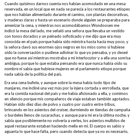
Cuando quisimos darnos cuenta nos habían acomodado en una mesa
reservada, en un local que en nada se parecía a los restaurantes etíopes
que nos habían alimentado durante el camino, con plantas decorativas,
y maderas claras y hasta un escenario donde alguien se preparaba para
amenizar la cena, y mientras nos acomodábamos Wondoosen me
indicó la mesa del lado, me señaló una señora que llevaba un vestido
con tonos dorados y un peinado sofisticado y me dijo que era muy
conocida en el país porque había sido ministra hasta hacía muy poco, y
la señora clavó sus enormes ojos negros en los míos como si hubiese
oído la conversación o pudiese adivinar lo que yo pensaba, y yo deseé
que no fuese así mientras mostraba a mi interlocutor y a ella una sonrisa
ambigua, porque lo que estaba pensando era que nunca había oído su
nombre ni sabía que hubiese mujeres en el parlamento etíope porque
nada sabía de la política del país.
Era una cena bufete, y aunque sobre la mesa había todo tipo de
manjares, me incliné una vez más por la injera cortada y enrrollada, que
era la comida nacional del país y me había aficionado a ella, y comimos
en silencio porque mis compañeros de viaje estaban también agotados.
Habían sido diez días de polvo y cuatro por cuatro entre tribus,
brincando en los asientos del cruiser, durmiendo en tiendas de campaña
o burdeles llenos de cucarachas, y aunque para mi era la última noche, y
sabía que posiblemente no volvería a verles, los asientos mullidos de
aquel restaurante estaban haciendo mella en mi. El cuerpo es sabio y
aguanta lo que hace falta, pero cuando detecta que ya no es necesario,