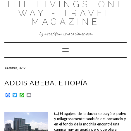
THE LIVINGSTONE
WAY - TRAVEL
MAGAZINE
by necesitounasvacaciones.com
Cambiar
modo
de
14 marzo, 2017
navegación
ADDIS ABEBA. ETIOPÍA
Facebook
Twitter
WhatsApp
Email
.
(…) El agujero de la ducha se tragó el polvo
y milagrosamente también del cansancio y
en el fondo de la mochila encontré una
camisa muy arrugada pero que olía a