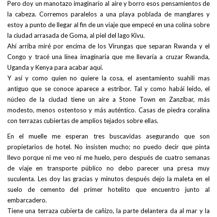
Pero doy un manotazo imaginario al aire y borro esos pensamientos de
la cabeza. Corremos paralelos a una playa poblada de manglares y
estoy a punto de llegar al fin de un viaje que empecé en una colina sobre
la ciudad arrasada de Goma, al piel del lago Kivu.
Ahí arriba miré por encima de los Virungas que separan Rwanda y el
Congo y tracé una línea imaginaria que me llevaría a cruzar Rwanda,
Uganda y Kenya para acabar aquí.
Y así y como quien no quiere la cosa, el asentamiento suahili mas
antiguo que se conoce aparece a estribor. Tal y como habái leído, el
núcleo de la ciudad tiene un aire a Stone Town en Zanzíbar, más
modesto, menos ostentoso y más auténtico. Casas de piedra coralina
con terrazas cubiertas de amplios tejados sobre ellas.
En el muelle me esperan tres buscavidas asegurando que son
propietarios de hotel. No insisten mucho; no puedo decir que pinta
llevo porque ni me veo ni me huelo, pero después de cuatro semanas
de viaje en transporte público no debo parecer una presa muy
suculenta. Les doy las gracias y minutos después dejo la maleta en el
suelo de cemento del primer hotelito que encuentro junto al
embarcadero.
Tiene una terraza cubierta de cañizo, la parte delantera da al mar y la