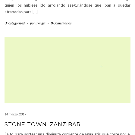
quien los hubiese ido arrojando asegurándose que iban a quedar
atrapadas para […]
Uncategorized
-
por
livingst
-
0 Comentarios
14 marzo, 2017
STONE TOWN. ZANZIBAR
Salto para sortear una diminuta corriente de agua gris que corre por el