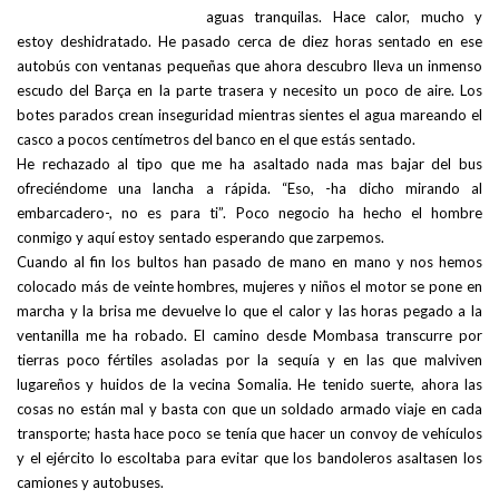
aguas tranquilas. Hace calor, mucho y
estoy deshidratado. He pasado cerca de diez horas sentado en ese
autobús con ventanas pequeñas que ahora descubro lleva un inmenso
escudo del Barça en la parte trasera y necesito un poco de aire. Los
botes parados crean inseguridad mientras sientes el agua mareando el
casco a pocos centímetros del banco en el que estás sentado.
He rechazado al tipo que me ha asaltado nada mas bajar del bus
ofreciéndome una lancha a rápida. “Eso, -ha dicho mirando al
embarcadero-, no es para ti”. Poco negocio ha hecho el hombre
conmigo y aquí estoy sentado esperando que zarpemos.
Cuando al fin los bultos han pasado de mano en mano y nos hemos
colocado más de veinte hombres, mujeres y niños el motor se pone en
marcha y la brisa me devuelve lo que el calor y las horas pegado a la
ventanilla me ha robado. El camino desde Mombasa transcurre por
tierras poco fértiles asoladas por la sequía y en las que malviven
lugareños y huidos de la vecina Somalia. He tenido suerte, ahora las
cosas no están mal y basta con que un soldado armado viaje en cada
transporte; hasta hace poco se tenía que hacer un convoy de vehículos
y el ejército lo escoltaba para evitar que los bandoleros asaltasen los
camiones y autobuses.