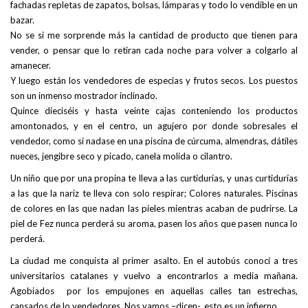
fachadas repletas de zapatos, bolsas, lámparas y todo lo vendible en un
bazar.
No se si me sorprende más la cantidad de producto que tienen para
vender, o pensar que lo retiran cada noche para volver a colgarlo al
amanecer.
Y luego están los vendedores de especias y frutos secos. Los puestos
son un inmenso mostrador inclinado.
Quince dieciséis y hasta veinte cajas conteniendo los productos
amontonados, y en el centro, un agujero por donde sobresales el
vendedor, como si nadase en una piscina de cúrcuma, almendras, dátiles
nueces, jengibre seco y picado, canela molida o cilantro.
Un niño que por una propina te lleva a las curtidurías, y unas curtidurías
a las que la nariz te lleva con solo respirar; Colores naturales. Piscinas
de colores en las que nadan las pieles mientras acaban de pudrirse. La
piel de Fez nunca perderá su aroma, pasen los años que pasen nunca lo
perderá.
La ciudad me conquista al primer asalto. En el autobús conocí a tres
universitarios catalanes y vuelvo a encontrarlos a media mañana.
Agobiados por los empujones en aquellas calles tan estrechas,
cansados de lo vendedores. Nos vamos –dicen-, esto es un infierno.