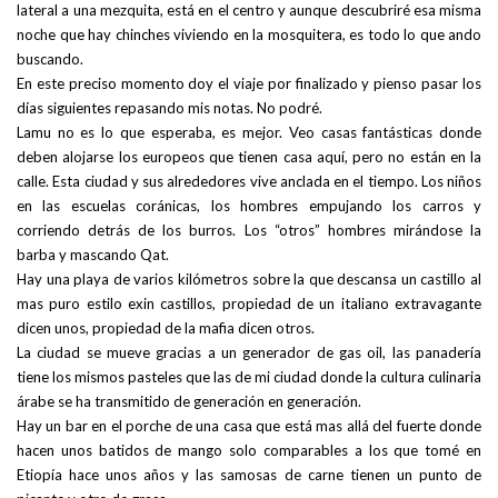
lateral a una mezquita, está en el centro y aunque descubriré esa misma
noche que hay chinches viviendo en la mosquitera, es todo lo que ando
buscando.
En este preciso momento doy el viaje por finalizado y pienso pasar los
días siguientes repasando mis notas. No podré.
Lamu no es lo que esperaba, es mejor. Veo casas fantásticas donde
deben alojarse los europeos que tienen casa aquí, pero no están en la
calle. Esta ciudad y sus alrededores vive anclada en el tiempo. Los niños
en las escuelas coránicas, los hombres empujando los carros y
corriendo detrás de los burros. Los “otros” hombres mirándose la
barba y mascando Qat.
Hay una playa de varios kilómetros sobre la que descansa un castillo al
mas puro estilo exin castillos, propiedad de un italiano extravagante
dicen unos, propiedad de la mafia dicen otros.
La ciudad se mueve gracias a un generador de gas oil, las panadería
tiene los mismos pasteles que las de mi ciudad donde la cultura culinaria
árabe se ha transmitido de generación en generación.
Hay un bar en el porche de una casa que está mas allá del fuerte donde
hacen unos batidos de mango solo comparables a los que tomé en
Etiopía hace unos años y las samosas de carne tienen un punto de