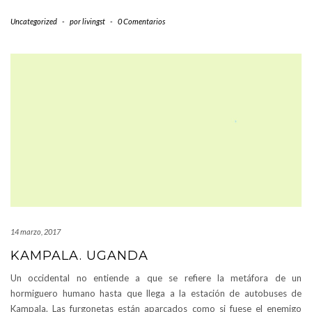
Uncategorized
-
por
livingst
-
0 Comentarios
14 marzo, 2017
KAMPALA. UGANDA
Un occidental no entiende a que se refiere la metáfora de un
hormiguero humano hasta que llega a la estación de autobuses de
Kampala. Las furgonetas están aparcados como si fuese el enemigo