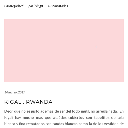
Uncategorized
-
por
livingst
-
0 Comentarios
14 marzo, 2017
KIGALI. RWANDA
Decir que no es justo además de ser del todo inútil, no arregla nada. En
Kigali hay mucho mas que ataúdes cubiertos con tapetitos de tela
blanca y fina rematados con randas blancas como la de los vestidos de