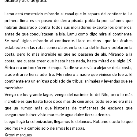
picante y otro de grasa.
Lamu está construido mirando al canal que lo separa del continente. La
primera línea es un paseo de tierra pisada poblada por cañones que
habrán disparado contra todos sus moradores excepto los primeros
antes de que conquistasen la isla. Lamu como digo mira al continente.
Se pasó siglos mirando al continente. Hace muchos que los árabes
establecieron las rutas comerciales en la costa del Indico y poblaron la
costa, pero lo más increíble es que no pasasen de ahí. Mirando a la
costa, me cuesta creer que hasta hace nada, hasta mitad del siglo 19,
África era un borrón en el mapa. Nadie se atrevía a alejarse de la costa,
a adentrarse tierra adentro. Me refiero a nadie que viniese de fuera. El
continente era un enigma poblado de tribus, animales y leyendas que se
mezclaban.
Vengo de los grande lagos, vengo del nacimiento del Nilo, pero lo más
increíble es que hasta hace poco mas de cien años, todo eso no era más
que un rumor, más que historias de traficantes de esclavos que
aseguraban haber visto mares de agua dulce tierra adentro.
Luego llegó la colonización, llegamos los blancos. Robamos todo lo que
pudimos y a cambio solo dejamos los mapas.
©toni marques