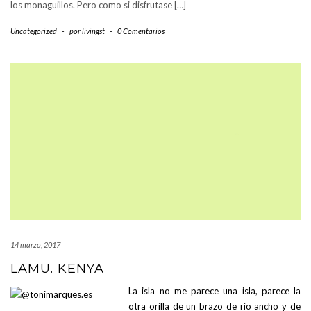
los monaguillos. Pero como si disfrutase […]
Uncategorized
-
por
livingst
-
0 Comentarios
14 marzo, 2017
LAMU. KENYA
La isla no
me parece una isla, parece la
otra orilla de un brazo de río ancho y de