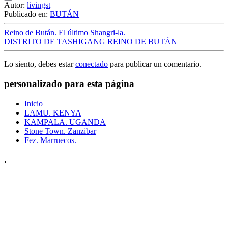
Email
Autor:
livingst
Publicado en:
BUTÁN
Reino de Bután. El último Shangri-la.
DISTRITO DE TASHIGANG REINO DE BUTÁN
Lo siento, debes estar
conectado
para publicar un comentario.
personalizado para esta página
Inicio
LAMU. KENYA
KAMPALA. UGANDA
Stone Town. Zanzibar
Fez. Marruecos.
.