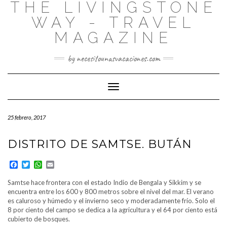
THE LIVINGSTONE
WAY - TRAVEL
MAGAZINE
by necesitounasvacaciones.com
Cambiar
modo
de
25 febrero, 2017
navegación
DISTRITO DE SAMTSE. BUTÁN
Facebook
Twitter
WhatsApp
Email
Samtse hace frontera con el estado Indio de Bengala y Sikkim y se
encuentra entre los 600 y 800 metros sobre el nivel del mar. El verano
es caluroso y húmedo y el invierno seco y moderadamente frío. Solo el
8 por ciento del campo se dedica a la agricultura y el 64 por ciento está
cubierto de bosques.