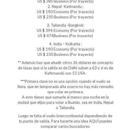
US $ 380 Business (Por trayecto)
2. Nepal -Katmandu :
US $ 190 Economy (Por trayecto)
US $ 230 Business (Por trayecto)
3. Tailandia -Bangkok:
US $ 394 Economy (Por trayecto)
US $ 474Business (Por trayecto)
4. India – Kolkatta :
US $ 190 Economy (Por trayecto)
US $ 230 Business (Por trayecto)
** Además hay que añadir otros 36 dólares en concepto
de tasas que si la salida es de Delhi suben a 63 y si es de
Kathmandú son 55 USA.
***Primera clase no es una opción; cuando el vuelo se
llena, que en temporada alta ocurre no hay más remedio
que volar en primera.
A esto tienes que sumarle al menos una noche en la
ciudad que elijas para volar a Buatán, sea en India, Nepal
o Tailandia.
Luego te falta el vuelo intercontinental dependiendo de
tu punto de salida. Para hacerte una idea AQUÍ puedes
comparar varios buscadores.