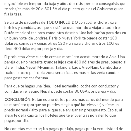
negociable en temporada baja y años de crisis, pero no conseguirás que
te rebajen más de 20 o 30 USA al día puesto que es el Gobierno quien
fija la tasa.
Se trata de paquetes de
TODO INCLUIDO
con coche, chofer, guía,
hoteles y comidas, así que si estás acostumbrado a viajar a todo tren,
Bután te saldrá tan caro como otro destino. Una habitación para dos en
un buen hotel de Londres, París o Nueva York te puede costar 180
dólares, comidas y cenas otros 120 y un guía y chófer otros 100; es
decir 400 dólares por pareja y día.
El problema viene cuando eres un mochilero acostumbrado a Asia. Una
pareja que no necesita grandes lujos con 460 dólares de presupuesto al
día en India, Nepal, Myanmar, Tailandia, Laos, Viet-Nam, Cambodia o
cualquier otro país de la zona sería rica… es más se las vería canutas
para gastarse esa fortuna.
Para que te hagas una idea. Hotel normalito, coche con conductor y
comidas en el vecino Nepal puede costar 80 USA por pareja y día.
CONCLUSIÓN:
Bután es uno de los países más caros del mundo para
un mochilero (porque no puedes elegir a qué hoteles vas) y tiene un
precio normal / alto para el que suele viajar sin presupuesto. Eso sí, al
alejarte de la capital los hoteles que te encuentras no valen lo que
pagas por día.
No cometas ese error; No pagas por lujo, pagas por la exclusividad de