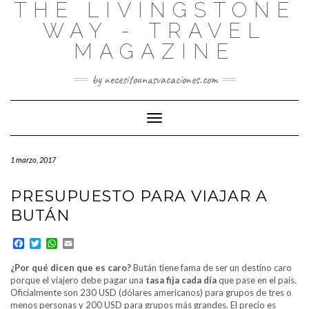
THE LIVINGSTONE
WAY - TRAVEL
MAGAZINE
by necesitounasvacaciones.com
Cambiar
modo
de
1 marzo, 2017
navegación
PRESUPUESTO PARA VIAJAR A
BUTÁN
Facebook
Twitter
WhatsApp
Email
¿Por qué dicen que es caro?
Bután tiene fama de ser un destino caro
porque el viajero debe pagar una
tasa fija cada día
que pase en el país.
Oficialmente son 230 USD (dólares americanos) para grupos de tres o
menos personas y 200 USD para grupos más grandes. El precio es