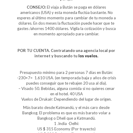
CONSEJO:
El viaja a Bután se paga en dólares
americanos (USA) y esta moneda fluctúa bastante. No
esperes al último momento para cambiar de tu moneda a
dólares. En dos meses la fluctuación puede hacer que te
gastes /ahorres 1400 dólares. Vigila la cotización y busca
en momento apropiado para cambiar.
POR TU CUENTA. Contratando una agencia local por
internet y buscando tu
los vuelos.
Presupuesto mínimo para 2 personas 7 días en Bután:
-230×7= 1.610 USA. (en temporada baja y años de crisis
puedes conseguir que te rebajen 20 usa al día).
– Visado 50. Bebidas, alguna comida si no quieres cenar
en el hotel. 40 USA
Vuelos de Drukair: Dependiendo del lugar de origen.
Más barato desde Katmandú, y el más caro desde
Bangkog. El problema es que es más barato volar a
Bangkog o Dheli que a Katmandú.
1 .India -Delhi:
US $ 315 Economy (Por trayecto)