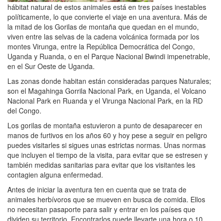
hábitat natural de estos animales está en tres países inestables
políticamente, lo que convierte el viaje en una aventura. Más de
la mitad de los Gorilas de montaña que quedan en el mundo,
viven entre las selvas de la cadena volcánica formada por los
montes Virunga, entre la República Democrática del Congo,
Uganda y Ruanda, o en el Parque Nacional Bwindi impenetrable,
en el Sur Oeste de Uganda.
Las zonas donde habitan están consideradas parques Naturales;
son el Magahinga Gorrila Nacional Park, en Uganda, el Volcano
Nacional Park en Ruanda y el Virunga Nacional Park, en la RD
del Congo.
Los gorilas de montaña estuvieron a punto de desaparecer en
manos de furtivos en los años 60 y hoy pese a seguir en peligro
puedes visitarles si sigues unas estrictas normas. Unas normas
que incluyen el tiempo de la visita, para evitar que se estresen y
también medidas sanitarias para evitar que los visitantes les
contagien alguna enfermedad.
Antes de iniciar la aventura ten en cuenta que se trata de
animales herbívoros que se mueven en busca de comida. Ellos
no necesitan pasaporte para salir y entrar en los países que
dividen su territorio. Encontrarlos puede llevarte una hora o 10.