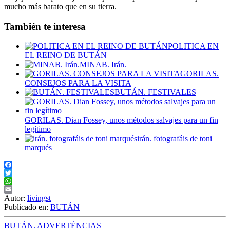
mucho más barato que en su tierra.
También te interesa
POLITICA EN
EL REINO DE BUTÁN
MINAB. Irán.
GORILAS.
CONSEJOS PARA LA VISITA
BUTÁN. FESTIVALES
GORILAS. Dian Fossey, unos métodos salvajes para un fin
legítimo
irán. fotografáis de toni
marqués
Facebook
Twitter
WhatsApp
Email
Autor:
livingst
Publicado en:
BUTÁN
BUTÁN. ADVERTÉNCIAS