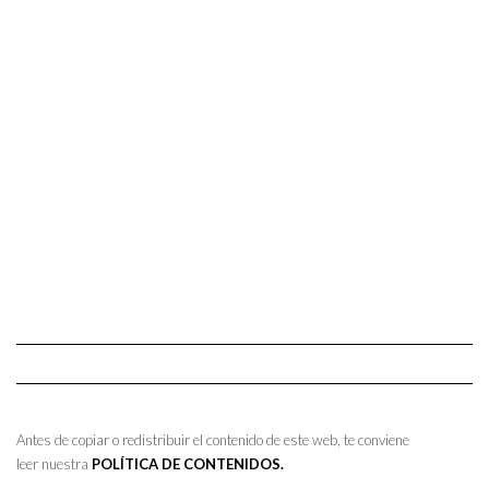
Antes de copiar o redistribuir el contenido de este web, te conviene
leer nuestra
POLÍTICA DE CONTENIDOS.