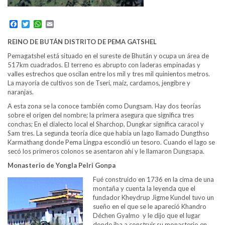
Facebook
Twitter
WhatsApp
Email
REINO DE BUTÁN DISTRITO DE PEMA
GATSHEL
Pemagatshel está situado en el sureste de Bhután y ocupa un área de
517km cuadrados. El terreno es abrupto con laderas empinadas y
valles estrechos que oscilan entre los mil y tres mil quinientos metros.
La mayoría de cultivos son de Tseri, maíz, cardamos, jengibre y
naranjas.
A esta zona se la conoce también como Dungsam. Hay dos teorías
sobre el origen del nombre; la primera asegura que significa tres
conchas; En el dialecto local el Sharchop, Dungkar significa caracol y
Sam tres. La segunda teoría dice que había un lago llamado Dungthso
Karmathang donde Pema Lingpa escondió un tesoro. Cuando el lago se
secó los primeros colonos se asentaron ahí y le llamaron Dungsapa.
Monasterio de Yongla Pelri Gonpa
Fué construido en 1736 en la cima de una
montaña y cuenta la leyenda que el
fundador Kheydrup Jigme Kundel tuvo un
sueño en el que se le apareció Khandro
Déchen Gyalmo y le dijo que el lugar
donde iba a construir su monasterio en