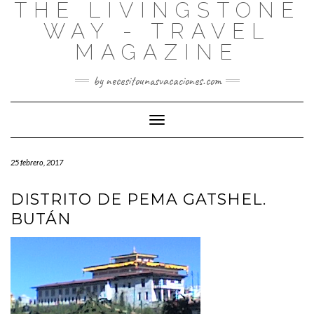
THE LIVINGSTONE
WAY - TRAVEL
MAGAZINE
by necesitounasvacaciones.com
Cambiar
modo
de
25 febrero, 2017
navegación
DISTRITO DE PEMA GATSHEL.
BUTÁN